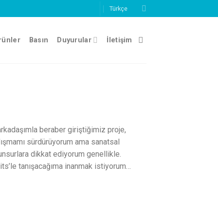
Türkçe
rünler
Basın
Duyurular
İletişim
arkadaşımla beraber giriştiğimiz proje,
 çalışmamı sürdürüyorum ama sanatsal
unsurlara dikkat ediyorum genellikle.
Waits’le tanışacağıma inanmak istiyorum…