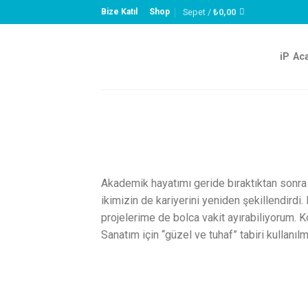
Skip
Sepet /
₺
0,00
Bize Katıl
Shop
to
content
iP A
Akademik hayatımı geride bıraktıktan sonra k
ikimizin de kariyerini yeniden şekillendird
projelerime de bolca vakit ayırabiliyorum. K
Sanatım için “güzel ve tuhaf” tabiri kullanı