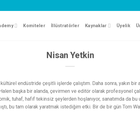
cademy
Komiteler
İllüstratörler
Kaynaklar
Üyelik
Ü
Nisan Yetkin
ültürel endüstride çeşitli işlerde çalıştım. Daha sonra, yakın bir 
i. Halen başka bir alanda, çevirmen ve editör olarak profesyonel
omik, tuhaf, hafif tekinsiz şeylerden hoşlanıyor, sanatımda da bu 
lmıştı, bu tam olarak yaratmak istediğim etki. Bir de bir gün Tom 